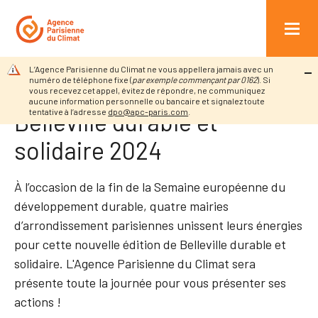
r au contenu
INFOS PRATIQUES
L’Agence Parisienne du Climat ne vous appellera jamais avec un
Retour à l’accueil
Agenda
Belleville durable et solidaire 2024
numéro de téléphone fixe (
par exemple commençant par 0162
). Si
vous recevez cet appel, évitez de répondre, ne communiquez
aucune information personnelle ou bancaire et signalez toute
tentative à l’adresse
dpo@apc-paris.com
.
Belleville durable et
solidaire 2024
À l’occasion de la fin de la Semaine européenne du
développement durable, quatre mairies
d’arrondissement parisiennes unissent leurs énergies
pour cette nouvelle édition de Belleville durable et
solidaire. L'Agence Parisienne du Climat sera
présente toute la journée pour vous présenter ses
actions !