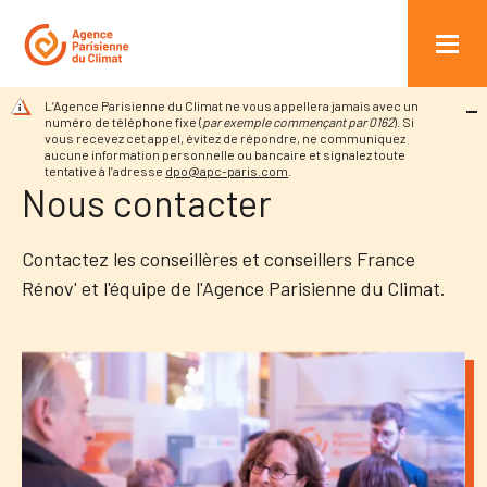
r au contenu
L’Agence Parisienne du Climat ne vous appellera jamais avec un
numéro de téléphone fixe (
par exemple commençant par 0162
). Si
vous recevez cet appel, évitez de répondre, ne communiquez
Retour à l’accueil
Nous contacter
aucune information personnelle ou bancaire et signalez toute
tentative à l’adresse
dpo@apc-paris.com
.
Nous contacter
Contactez les conseillères et conseillers France
Rénov' et l'équipe de l'Agence Parisienne du Climat.