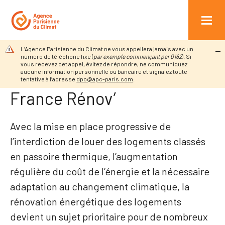
Retour à l’accueil
Particuliers
Engager la rénovation
r au contenu
énergétique de mon habitat
Débuter mon projet et connaître…
L’Agence Parisienne du Climat ne vous appellera jamais avec un
Débuter mon projet et
numéro de téléphone fixe (
par exemple commençant par 0162
). Si
vous recevez cet appel, évitez de répondre, ne communiquez
aucune information personnelle ou bancaire et signalez toute
connaître les aides avec
tentative à l’adresse
dpo@apc-paris.com
.
France Rénov’
Avec la mise en place progressive de
l’interdiction de louer des logements classés
en passoire thermique, l’augmentation
régulière du coût de l’énergie et la nécessaire
adaptation au changement climatique, la
rénovation énergétique des logements
devient un sujet prioritaire pour de nombreux