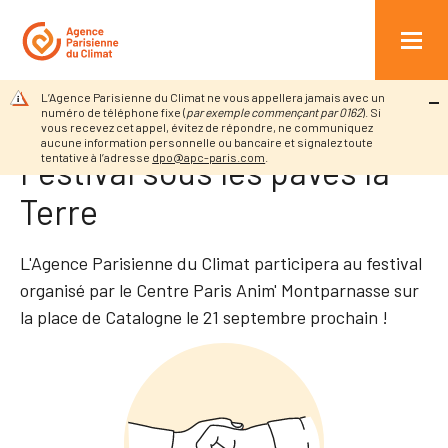
r au contenu
INFOS PRATIQUES
L’Agence Parisienne du Climat ne vous appellera jamais avec un
Retour à l’accueil
Agenda
Festival sous les pavés la…
numéro de téléphone fixe (
par exemple commençant par 0162
). Si
vous recevez cet appel, évitez de répondre, ne communiquez
aucune information personnelle ou bancaire et signalez toute
tentative à l’adresse
dpo@apc-paris.com
.
Festival sous les pavés la
Terre
L'Agence Parisienne du Climat participera au festival
organisé par le Centre Paris Anim' Montparnasse sur
la place de Catalogne le 21 septembre prochain !