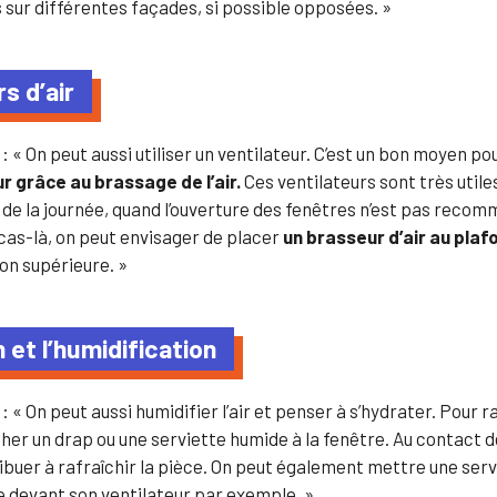
 sur différentes façades, si possible opposées. »
s d’air
n
: « On peut aussi utiliser un ventilateur. C’est un bon moyen po
r grâce au brassage de l’air.
Ces ventilateurs sont très util
de la journée, quand l’ouverture des fenêtres n’est pas recom
cas-là, on peut envisager de placer
un brasseur d’air au plaf
ion supérieure. »
 et l’humidification
n
: « On peut aussi humidifier l’air et penser à s’hydrater. Pour raf
her un drap ou une serviette humide à la fenêtre. Au contact de l
ibuer à rafraîchir la pièce. On peut également mettre une serv
 devant son ventilateur par exemple. »