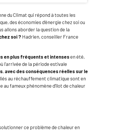
nne du Climat qui répond à toutes les
ique, des économies d’énergie chez soi ou
s allons aborder la question de la
chez soi ?
Hadrien, conseiller France
us en plus fréquents et intenses
en été,
 l’arrivée de la période estivale
es
,
avec des conséquences réelles sur le
liés au réchauffement climatique sont en
cipe au fameux phénomène d’îlot de chaleur
 solutionner ce problème de chaleur en