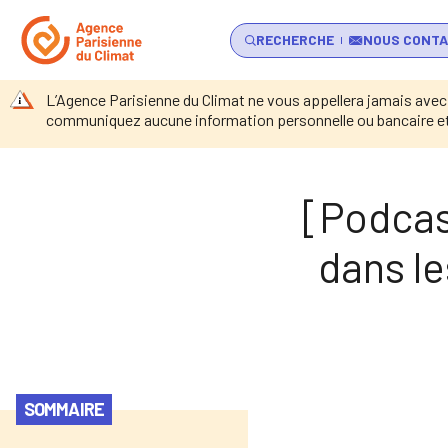
RECHERCHE
NOUS CONT
L’Agence Parisienne du Climat ne vous appellera jamais avec
communiquez aucune information personnelle ou bancaire et 
Retour à l’accueil
Actu
r au contenu
[Podcas
dans le
SOMMAIRE