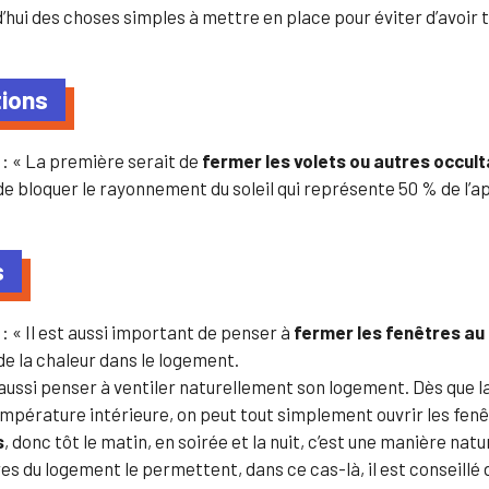
urd’hui des choses simples à mettre en place pour éviter d’avoir t
tions
n
: « La première serait de
fermer les volets ou autres occult
 de bloquer le rayonnement du soleil qui représente 50 % de l’a
s
n
: « Il est aussi important de penser à
fermer les fenêtres a
 de la chaleur dans le logement.
aussi penser à ventiler naturellement son logement. Dès que l
empérature intérieure, on peut tout simplement ouvrir les fenêt
s
, donc tôt le matin, en soirée et la nuit, c’est une manière natur
es du logement le permettent, dans ce cas-là, il est conseillé