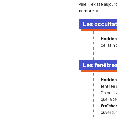
ville, il existe aujo
nombre. »
Les occulta
Hadrie
ce, afin
Les fenêtre
Hadrie
l’entrée
On peut 
que la t
fraîche
ouvertur