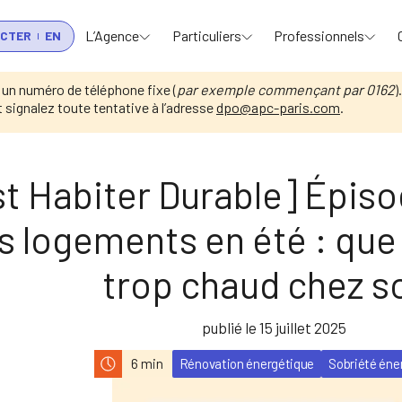
L’Agence
Particuliers
Professionnels
ACTER
EN
 un numéro de téléphone fixe (
par exemple commençant par 0162
)
signalez toute tentative à l’adresse
dpo@apc-paris.com
.
alités
[Podcast Habiter Durable] Épisode 8…
t Habiter Durable] Épiso
s logements en été : que
trop chaud chez so
publié le 15 juillet 2025
Rénovation énergétique
Sobriété éne
6 min