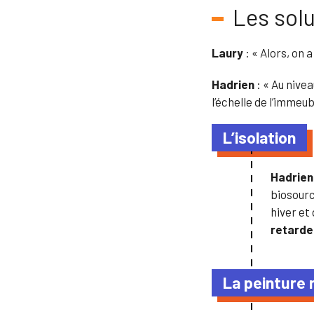
Les solu
Laury
: « Alors, on 
Hadrien
: « Au nivea
l’échelle de l’immeu
L’isolation
Hadrie
biosourc
hiver et
retarder
La peinture 