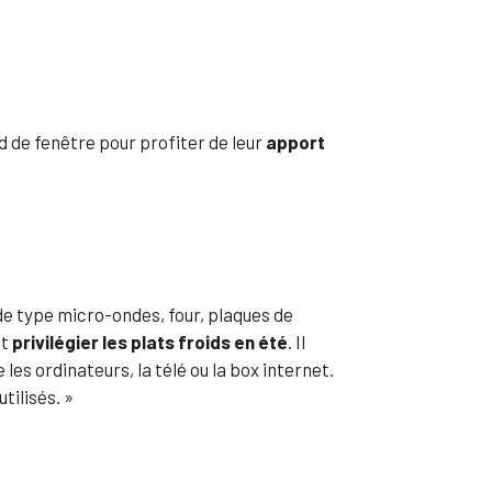
d de fenêtre pour profiter de leur
apport
 de type micro-ondes, four, plaques de
ôt
privilégier les plats froids en été
. Il
es ordinateurs, la télé ou la box internet.
tilisés. »