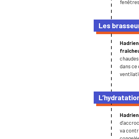
fenêtres
Les brasseur
Hadrie
fraîcheu
chaudes 
dans ce 
ventilat
L’hydratation
Hadrie
d’accroc
va contr
congelée