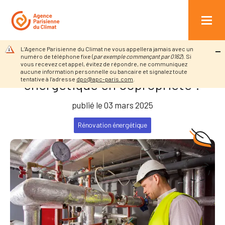
Retour à l’accueil
Actualités
Quel est le rôle du…
r au contenu
Quel est le rôle du chauffagiste
L’Agence Parisienne du Climat ne vous appellera jamais avec un
numéro de téléphone fixe (
par exemple commençant par 0162
). Si
dans un projet de rénovation
vous recevez cet appel, évitez de répondre, ne communiquez
aucune information personnelle ou bancaire et signalez toute
tentative à l’adresse
dpo@apc-paris.com
.
énergétique en copropriété ?
publié le 03 mars 2025
Rénovation énergétique