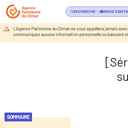
RECHERCHE
NOUS CONT
L’Agence Parisienne du Climat ne vous appellera jamais avec
communiquez aucune information personnelle ou bancaire et 
Retour à l’accueil
Actu
r au contenu
[Sér
su
SOMMAIRE