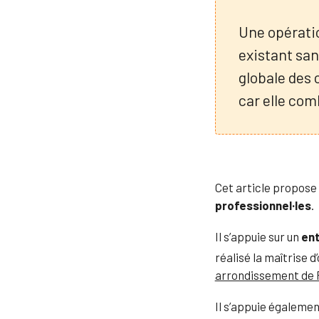
Une opératio
existant san
globale des 
car elle com
Cet article propose
professionnel·les
.
Il s’appuie sur un
ent
réalisé la maîtrise 
arrondissement de 
Il s’appuie également