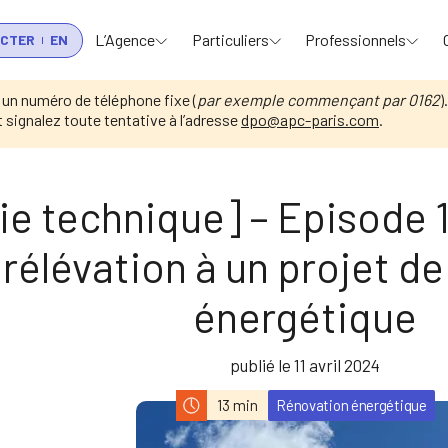
L’Agence
Particuliers
Professionnels
ACTER
EN
 un numéro de téléphone fixe (
par exemple commençant par 0162
)
signalez toute tentative à l’adresse
dpo@apc-paris.com
.
alités
[Série technique] – Episode 12 :…
ie technique] – Episode 12
rélévation à un projet d
énergétique
publié le 11 avril 2024
Rénovation énergétique
13 min