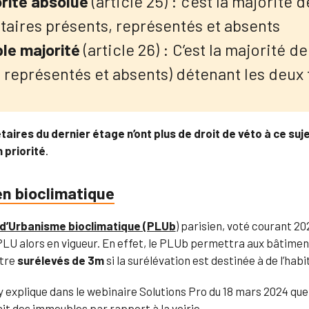
rité absolue
(article 25) : c’est la majorité 
taires présents, représentés et absents
le majorité
(article 26) : C’est la majorité d
, représentés et absents) détenant les deux 
taires du dernier étage n’ont plus de droit de véto à ce suj
 priorité
.
en bioclimatique
 d’Urbanisme bioclimatique (PLUb
)
parisien, voté courant 20
PLU alors en vigueur. En effet, le PLUb permettra aux bâtiment
être
surélevés de 3m
si la surélévation est destinée à de l’habi
y explique dans le webinaire Solutions Pro du 18 mars 2024 que le
it des immeubles par rapport à la voirie.