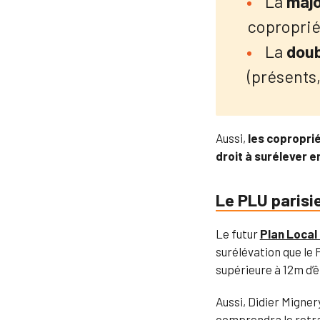
La
majo
coproprié
La
doub
(présents
Aussi,
les coproprié
droit à surélever en
Le PLU parisi
Le futur
Plan Local
surélévation que le 
supérieure à 12m d’
Aussi, Didier Migner
comprendra le retra