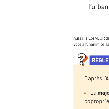
l’urba
Aussi, la Loi ALUR d
voté à l’unanimité, 
RÈGLE
D’après l’
La
majo
coproprié