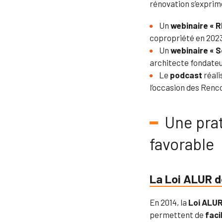
rénovation s’exprimen
Un
webinaire « 
copropriété en 2023
Un
webinaire « S
architecte fondateu
Le
podcast
réali
l’occasion des Renc
Une pra
favorable
La Loi ALUR d
En 2014, la
Loi ALU
permettent de
faci